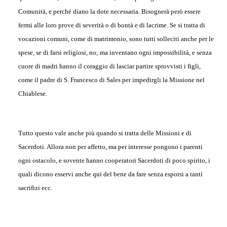
Comunità, e perché diano la dote necessaria. Bisognerà però essere
fermi alle loro prove di severità o di bontà e di lacrime. Se si tratta di
vocazioni comuni, come di matrimonio, sono tutti solleciti anche per le
spese, se di farsi religiosi, no; ma inventano ogni impossibilità, e senza
cuore di madri hanno il coraggio di lasciar partire sprovvisti i figli,
come il padre di S. Francesco di Sales per impedirgli la Missione nel
Chiablese.
Tutto questo vale anche più quando si tratta delle Missioni e di
Sacerdoti. Allora non per affetto, ma per interesse pongono i parenti
ogni ostacolo, e sovente hanno cooperatori Sacerdoti di poco spirito, i
quali dicono esservi anche qui del bene da fare senza esporsi a tantí
sacrifizi ecc.