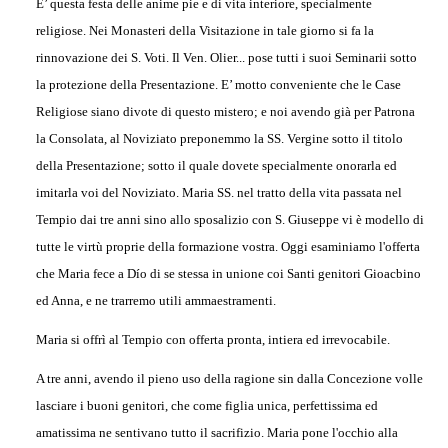
E’ questa festa delle anime pie e di vita interiore, specialmente
religiose. Nei Monasteri della Visitazione in tale giorno si fa la
rinnovazione dei S. Voti. Il Ven. Olier... pose tutti i suoi Seminarii sotto
la protezione della Presentazione. E’ motto conveniente che le Case
Religiose siano divote di questo mistero; e noi avendo già per Patrona
la Consolata, al Noviziato preponemmo la SS. Vergine sotto il titolo
della Presentazione; sotto il quale dovete specialmente onorarla ed
imitarla voi del Noviziato. Maria SS. nel tratto della vita passata nel
Tempio dai tre anni sino allo sposalizio con S. Giuseppe vi è modello di
tutte le virtù proprie della formazione vostra. Oggi esaminiamo l'offerta
che Maria fece a Dío di se stessa in unione coi Santi genitori Gioacbino
ed Anna, e ne trarremo utili ammaestramenti.
Maria si offrì al Tempio con offerta pronta, intiera ed irrevocabile.
A tre anni, avendo il pieno uso della ragione sin dalla Concezione volle
lasciare i buoni genitori, che come figlia unica, perfettissima ed
amatissima ne sentivano tutto il sacrifizio. Maria pone l'occhio alla