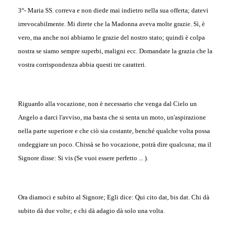
3°- Maria SS. correva e non diede mai indietro nella sua offerta; datevi
irrevocabilmente. Mi direte che la Madonna aveva molte grazie. Sì, è
vero, ma anche noi abbiamo le grazie del nostro stato; quindi è colpa
nostra se siamo sempre superbi, maligni ecc. Domandate la grazia che la
vostra corrispondenza abbia questi tre caratteri.
Riguardo alla vocazione, non è necessario che venga dal Cielo un
Angelo a darci l'avviso, ma basta che si senta un moto, un'aspirazione
nella parte superiore e che ciò sia costante, benché qualche volta possa
ondeggiare un poco. Chissà se ho vocazione, potrà dire qualcuna; ma il
Signore disse: Si vis (Se vuoi essere perfetto ... ).
Ora diamoci e subito al Signore; Egli dice: Qui cito dat, bis dat. Chi dà
subito dà due volte; e chi dà adagio dà solo una volta.