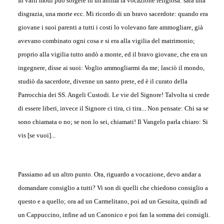
In varii modi può sorgere in un'aníma la vocazione religiosa: sarà una
disgrazia, una morte ecc. Mi ricordo di un bravo sacerdote: quando era
giovane i suoi parenti a tutti i costi lo volevano fare ammogliare, già
avevano combinato ogni cosa e si era alla vigilia del matrimonio;
proprio alla vigilia tutto andò a monte, ed il bravo giovane, che era un
ingegnere, disse ai suoi: Voglio ammogliarmi da me; lasciò il mondo,
studiò da sacerdote, divenne un santo prete, ed è il curato della
Parrocchia dei SS. Angeli Custodi. Le vie del Signore! Talvolta si crede
di essere liberi, invece il Signore ci tira, ci tira... Non pensate: Chi sa se
sono chiamata o no; se non lo sei, chiamati! Il Vangelo parla chiaro: Si
vis [se vuoi]...
Passiamo ad un altro punto. Ora, riguardo a vocazione, devo andar a
domandare consiglio a tutti? Vi son di quelli che chiedono consiglio a
questo e a quello; ora ad un Carmelitano, poi ad un Gesuita, quindi ad
un Cappuccino, infine ad un Canonico e poi fan la somma dei consigli.