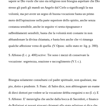
sapere se Dio vuole che uno sia religioso non bisogna aspettare che Dio
stesso gli parli gli mandi un Angelo dal Cielo a significargli la sua
volontà; ma per avere un segno di buona vocazione basta un primo
moto dell'ispirazione nella parte superiore dello spirito, anche senza
costanza sensibile, anche in seguito vi senta ripugnanze e
raffreddamenti sensibili; basta che la volontà resti costante in non
abbandonare la divina chiamata, e basta ben anche che vi rimanga
qualche affezione verso di quella. (V. Opusc. sullo stato re- lig. p. 390).
S. Alfonso (I. c. p. 400) scrive: Tre sono i mezzi di conservare la
vocazione: segretezza, orazione e raccoglimento (V. I. c.).
Bisogna solamente consultarsi col padre spirituale, non qualsiasi, ma
pio, dotto e prudente. S. Franc. di Sales dice, non abbisognare un esame
di dieci dottori per vedere se la vocazione debba eseguirsi o no (I. c). E
S. Alfonso: E’ meraviglia che anche dalla bocca di Sacerdoti, e financo
da Religiosi ai poveri giovani chiamati allo stato religioso si dica che