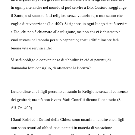
in ogni parte anche nel mondo si può servire a Dio. Costoro, soggiunge
il Santo, o si saranno fatti religiosi senza vocazione, o non sanno che
voglia dire vocazione (I. c. 400). Si signore, in ogni luogo si può servire
a Dio, chi non è chiamato alla religione, ma non chi vi è chiamato e
vuol restarsi nel mondo per suo capriccio; costui dífficilmente farà
buona vita e servirà a Dio.
Vi sarà obbligo o convenienza di ubbidire in ciò ai parenti, di
domandar loro consiglio, di ottenerne la licenza?
Lutero disse che i figli peccano entrando in Religione senza il consenso
dei genitori; ma ciò non è vero. Varii Concilii dicono il contrario (S.
Alf. Op. 400).
I Santi Padri ed i Dottori della Chiesa sono unanimi nel dire che i figli
non sono tenuti ad obbedire ai parenti in materia di vocazione