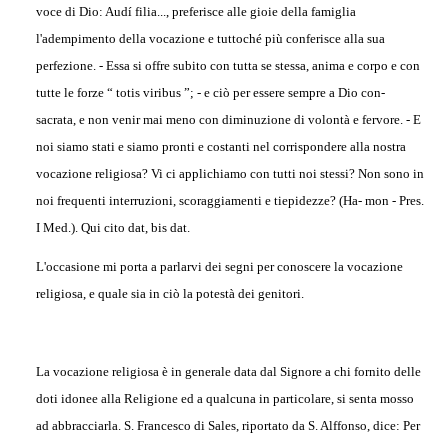
voce di Dio: Audí filia..., preferisce alle gioie della famiglia
l'adempimento della vocazione e tuttoché più conferisce alla sua
perfezione. - Essa si offre subito con tutta se stessa, anima e corpo e con
tutte le forze “ totis viribus ”; - e ciò per essere sempre a Dio con-
sacrata, e non venir mai meno con diminuzione di volontà e fervore. - E
noi siamo stati e siamo pronti e costanti nel corrispondere alla nostra
vocazione religiosa? Vi ci applichiamo con tutti noi stessi? Non sono in
noi frequenti interruzioni, scoraggiamenti e tiepidezze? (Ha- mon - Pres.
I Med.). Qui cito dat, bis dat.
L'occasione mi porta a parlarvi dei segni per conoscere la vocazione
religiosa, e quale sia in ciò la potestà dei genitori.
La vocazione religiosa è in generale data dal Signore a chi fornito delle
doti idonee alla Religione ed a qualcuna in particolare, si senta mosso
ad abbracciarla. S. Francesco di Sales, riportato da S. Alffonso, dice: Per