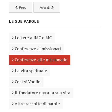
Articolo precedente: DEDICAZIONE DELLE CHIESE
Articolo successivo: S. CATERINA D'ALES
Prec
Avanti
LE SUE PAROLE
Lettere a IMC e MC
Conferenze ai missionari
Conferenze alle missionarie
La vita spirituale
Così vi Voglio
Il fondatore narra la sua vita
Altre raccolte di parole