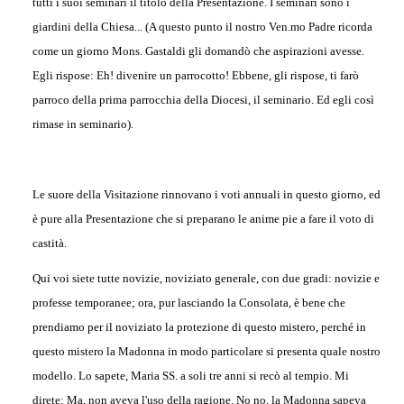
tutti i suoi seminari il titolo della Presentazione. I seminari sono i
giardini della Chiesa... (A questo punto il nostro Ven.mo Padre ricorda
come un giorno Mons. Gastaldi gli domandò che aspirazioni avesse.
Egli rispose: Eh! divenire un parrocotto! Ebbene, gli rispose, ti farò
parroco della prima parrocchia della Diocesi, il seminario. Ed egli così
rimase in seminario).
Le suore della Visitazione rinnovano i voti annuali in questo giorno, ed
è pure alla Presentazione che si preparano le anime pie a fare il voto di
castità.
Qui voi siete tutte novizie, noviziato generale, con due gradi: novizie e
professe temporanee; ora, pur lasciando la Consolata, è bene che
prendiamo per il noviziato la protezione di questo mistero, perché in
questo mistero la Madonna in modo particolare si presenta quale nostro
modello. Lo sapete, Maria SS. a soli tre anni si recò al tempio. Mi
direte: Ma, non aveva l'uso della ragione. No no, la Madonna sapeva