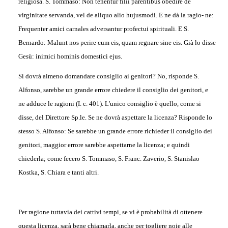
religiosa. S. Tommaso: Non tenentur filii parentibus obedire de
virginitate servanda, vel de aliquo alio hujusmodi. E ne dà la ragio- ne:
Frequenter amici carnales adversantur profectui spirituali. E S.
Bernardo: Malunt nos perire cum eis, quam regnare sine eis. Già lo disse
Gesù: inimici hominis domestici ejus.
Si dovrà almeno domandare consiglio ai genitori? No, risponde S.
Alfonso, sarebbe un grande errore chiedere il consiglio dei genitori, e
ne adduce le ragioni (I. c. 401). L'unico consiglio è quello, come si
disse, del Direttore Sp.le. Se ne dovrà aspettare la licenza? Risponde lo
stesso S. Alfonso: Se sarebbe un grande errore richieder il consiglio dei
genitori, maggior errore sarebbe aspettarne la licenza; e quindi
chiederla; come fecero S. Tommaso, S. Franc. Zaverio, S. Stanislao
Kostka, S. Chiara e tanti altri.
Per ragione tuttavia dei cattivi tempi, se vi è probabilità di ottenere
questa licenza, sarà bene chiamarla, anche per togliere noie alle