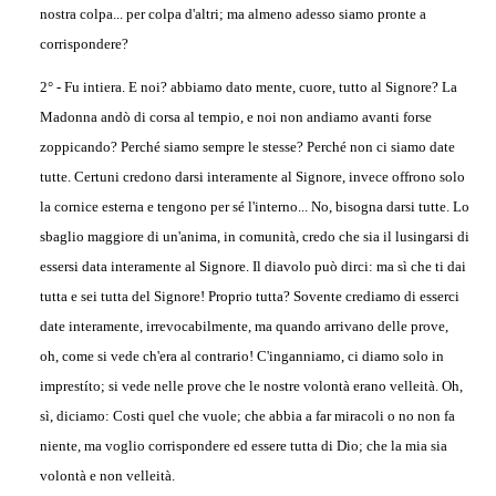
nostra colpa... per colpa d'altri; ma almeno adesso siamo pronte a
corrispondere?
2° - Fu intiera. E noi? abbiamo dato mente, cuore, tutto al Signore? La
Madonna andò di corsa al tempio, e noi non andiamo avanti forse
zoppicando? Perché siamo sempre le stesse? Perché non ci siamo date
tutte. Certuni credono darsi interamente al Signore, invece offrono solo
la cornice esterna e tengono per sé l'interno... No, bisogna darsi tutte. Lo
sbaglio maggiore di un'anima, in comunità, credo che sia il lusingarsi di
essersi data interamente al Signore. Il diavolo può dirci: ma sì che ti dai
tutta e sei tutta del Signore! Proprio tutta? Sovente crediamo di esserci
date interamente, irrevocabilmente, ma quando arrivano delle prove,
oh, come si vede ch'era al contrario! C'inganniamo, ci diamo solo in
imprestíto; si vede nelle prove che le nostre volontà erano velleità. Oh,
sì, diciamo: Costi quel che vuole; che abbia a far miracoli o no non fa
niente, ma voglio corrispondere ed essere tutta di Dio; che la mia sia
volontà e non velleità.