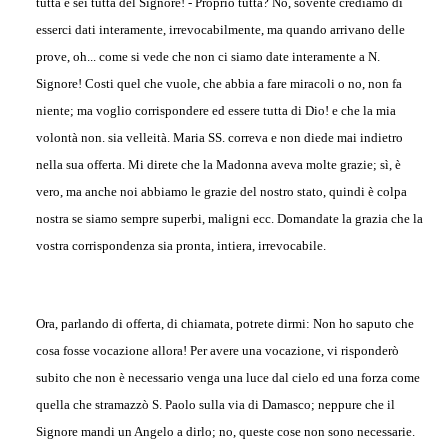
tutta e sei tutta del Signore! - Proprio tutta? No, sovente crediamo di
esserci dati interamente, irrevocabilmente, ma quando arrivano delle
prove, oh... come si vede che non ci siamo date interamente a N.
Signore! Costi quel che vuole, che abbia a fare miracoli o no, non fa
niente; ma voglio corrispondere ed essere tutta di Dio! e che la mia
volontà non. sia velleità. Maria SS. correva e non diede mai indietro
nella sua offerta. Mi direte che la Madonna aveva molte grazie; sì, è
vero, ma anche noi abbiamo le grazie del nostro stato, quindi è colpa
nostra se siamo sempre superbi, maligni ecc. Domandate la grazia che la
vostra corrispondenza sia pronta, intiera, irrevocabile.
Ora, parlando di offerta, di chiamata, potrete dirmi: Non ho saputo che
cosa fosse vocazione allora! Per avere una vocazione, vi risponderò
subito che non è necessario venga una luce dal cielo ed una forza come
quella che stramazzò S. Paolo sulla via di Damasco; neppure che il
Signore mandi un Angelo a dirlo; no, queste cose non sono necessarie.