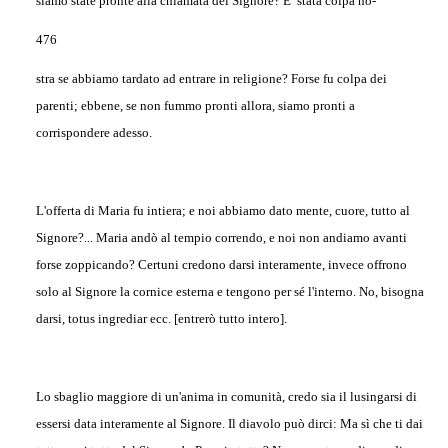
siamo state pronte alla chiamata del Signore? E’ stata colpa no-
476
stra se abbiamo tardato ad entrare in religione? Forse fu colpa dei
parenti; ebbene, se non fummo pronti allora, siamo pronti a
corrispondere adesso.
L'offerta di Maria fu intiera; e noi abbiamo dato mente, cuore, tutto al
Signore?... Maria andò al tempio correndo, e noi non andiamo avanti
forse zoppicando? Certuni credono darsi interamente, invece offrono
solo al Signore la cornice esterna e tengono per sé l'interno. No, bisogna
darsi, totus ingrediar ecc. [entrerò tutto intero].
Lo sbaglio maggiore di un'anima in comunità, credo sia il lusingarsi di
essersi data interamente al Signore. Il diavolo può dirci: Ma sì che ti dai