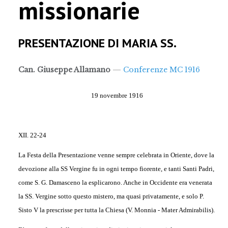
missionarie
PREGHIERE
SPIRITUALITÀ
PRESENTAZIONE DI MARIA SS.
RICERCARE...
Can. Giuseppe Allamano
Conferenze MC 1916
19 novembre 1916
XII. 22-24
La Festa della Presentazione venne sempre celebrata in Oriente, dove la
devozione alla SS Vergine fu in ogni tempo fiorente, e tanti Santi Padri,
come S. G. Damasceno la esplicarono. Anche in Occidente era venerata
la SS. Vergine sotto questo mistero, ma quasi privatamente, e solo P.
Sisto V la prescrisse per tutta la Chiesa (V. Monnia - Mater Admirabilis).