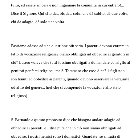
tutto, ed essere sincera e non ingannare la comunità in cui entrerò!...
Dice il Signore: Qui cito dat, bis dat: colui che dà subito, dà due volte;
chi dà adagio, dà solo una volta...
Passiamo adesso ad una questione più seria. I parenti devono entrare in
fatto di vocazione religiosa? Siamo obbligati ad obbedire ai genitori in
ciò? Lutero voleva che tutti fossimo obbligati a domandare consiglio ai
genitori per farci religiosi, ma S. Tommaso che cosa dice? 1 figli non
son tenuti ad obbedire ai parenti, quando devono osservare la verginità
od altro del genere... (nel che si comprende la vocazione allo stato
religioso).
S. Bernardo a questo proposito dice che bisogna andare adagio ad
obbedire ai parenti, e... dite pure che in ciò non siamo obbligati ad
obbedire: i nostri nemici sono i domestici. Guardate: se si tratta di