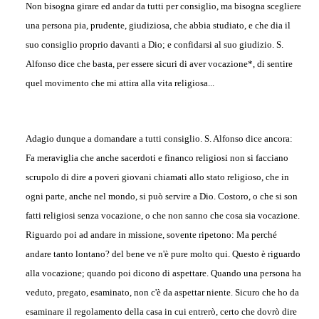
Non bisogna girare ed andar da tutti per consiglio, ma bisogna scegliere
una persona pia, prudente, giudiziosa, che abbia studiato, e che dia il
suo consiglio proprio davanti a Dio; e confidarsi al suo giudizio. S.
Alfonso dice che basta, per essere sicuri di aver vocazione*, di sentire
quel movimento che mi attira alla vita religiosa...
Adagio dunque a domandare a tutti consiglio. S. Alfonso dice ancora:
Fa meraviglia che anche sacerdoti e financo religiosi non si facciano
scrupolo di dire a poveri giovani chiamati allo stato religioso, che in
ogni parte, anche nel mondo, si può servire a Dio. Costoro, o che si son
fatti religiosi senza vocazione, o che non sanno che cosa sia vocazione.
Riguardo poi ad andare in missione, sovente ripetono: Ma perché
andare tanto lontano? del bene ve n'è pure molto qui. Questo è riguardo
alla vocazione; quando poi dicono di aspettare. Quando una persona ha
veduto, pregato, esaminato, non c'è da aspettar niente. Sicuro che ho da
esaminare il regolamento della casa in cui entrerò, certo che dovrò dire