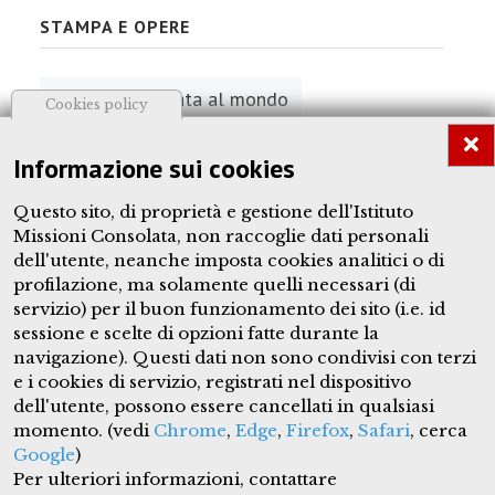
STAMPA E OPERE
Dalla Consolata al mondo
Cookies policy
Arte
Informazione sui cookies
Chiese dedicate
Questo sito, di proprietà e gestione dell'Istituto
Missioni Consolata, non raccoglie dati personali
Opere dedicate
dell'utente, neanche imposta cookies analitici o di
profilazione, ma solamente quelli necessari (di
Fotografie dell'Allamano
servizio) per il buon funzionamento dei sito (i.e. id
sessione e scelte di opzioni fatte durante la
navigazione). Questi dati non sono condivisi con terzi
e i cookies di servizio, registrati nel dispositivo
dell'utente, possono essere cancellati in qualsiasi
giuseppeallamano.consolata.org
momento. (vedi
Chrome
,
Edge
,
Firefox
,
Safari
, cerca
Google
)
Questo sito è proprietà dell'Istituto Missioni Consolata e tutti
Per ulteriori informazioni, contattare
i contenuti, quando non espresso diversamente, sono sotto