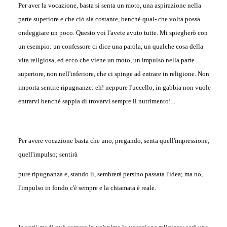
Per aver la vocazione, basta si senta un moto, una aspirazione nella
parte superiore e che ciò sia costante, benché qual- che volta possa
ondeggiare un poco. Questo voi l'avete avuto tutte. Mi spiegherò con
un esempio: un confessore ci dice una parola, un qualche cosa della
vita religiosa, ed ecco che viene un moto, un impulso nella parte
superiore, non nell'inferiore, che ci spinge ad entrare in religione. Non
importa sentire ripugnanze: eh! neppure l'uccello, in gabbia non vuole
entrarvi benché sappia di trovarvi sempre il nutrimento!...
Per avere vocazione basta che uno, pregando, senta quell'impressione,
quell'impulso; sentirà
pure ripugnanza e, stando lí, sembrerà persino passata l'idea; ma no,
l'impulso in fondo c'è sempre e la chiamata è reale.