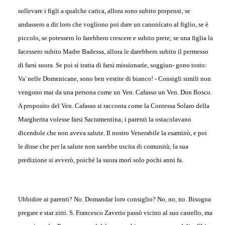
sollevare i figli a qualche carica, allora sono subito propensi; se
andassero a dir loro che vogliono poi dare un canonícato al figlio, se è
piccolo, se potessero lo farebbero crescere e subito prete; se una figlia la
facessero subito Madre Badessa, allora le darebbero subito il permesso
di farsi suora. Se poi si tratta di farsi missionarie, soggiun- gono tosto:
Va' nelle Domenicane, sono ben vestite di bianco! - Consigli simili non
vengono mai da una persona come un Ven. Cafasso un Ven. Don Bosco.
A proposito del Ven. Cafasso si racconta come la Contessa Solaro della
Margherita volesse farsi Sacramentina; i parenti la ostacolavano
dicendole che non aveva salute. Il nostro Venerabile la esaminò, e poi
le disse che per la salute non sarebbe uscita di comunità; la sua
predizione si avverò, poiché la suora morì solo pochi anni fa.
Ubbidire ai parenti? No. Domandar loro consiglio? No, no, no. Bisogna
pregare e star zitti. S. Francesco Zaverio passò vicino al suo castello, ma