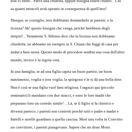
non vi entrò... Parve una crudeltà, eppure bisogna essere crudeli... Chi
sa quanti miracoli avrà operato in conseguenza di quell'atto!
Dunque, se consiglio, non dobbiamo domandarlo ai parenti; e la
licenza? Ah! questo bisogna che venga, perché farebbero degli
strepiti!... Veramente S. Alfonso dice che la licenza non dobbiamo
chiederla; ne abbiamo un esempio in S. Chiara che fuggì di casa per
andar a farsi suora. Questo modo di procedere sembra una cosa dell'altro
mondo, invece è la regola vera.
In una famiglia, se ad una figlia capita un buon partito, un buon
matrimonio, voglia o non voglia, la spingono e le si dà una bella dote.
Non è così se una figlia vuol farsi religiosa. I ragazzi qui (piccolo
seminario) li mandano con due stracci, e sono le loro madri che
preparano loro un corredo simile! ... Là, se il figlio si fa chierico e
diventa parroco, i parenti son contenti perché tutti e padre e madre e
fratelli e sorelle guardano a quella cascina. Morì una volta in Convitto
un convittore; i parenti piangevano. Sapete che mi disse Mons.