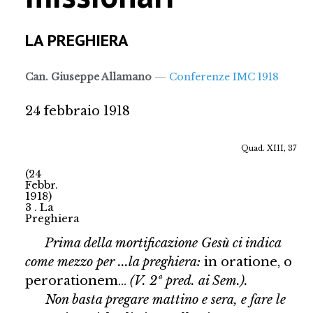
PREGHIERE
LA PREGHIERA
SPIRITUALITÀ
RICERCARE...
Can. Giuseppe Allamano
Conferenze IMC 1918
24 febbraio 1918
Quad. XIII, 37
(24
Febbr.
1918)
3 . La
Preghiera
Prima della mortificazione
Gesù ci indica
come mezzo per ...la preghiera
:
in oratione, o
perorationem...
(V. 2ª pred. ai Sem.).
Non basta pregare mattino e sera, e fare le