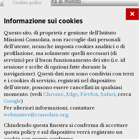
Dalla Consolata al mondo
Cookies policy
Arte
Informazione sui cookies
Chiese dedicate
Questo sito, di proprietà e gestione dell'Istituto
Missioni Consolata, non raccoglie dati personali
Opere dedicate
dell'utente, neanche imposta cookies analitici o di
profilazione, ma solamente quelli necessari (di
Fotografie dell'Allamano
servizio) per il buon funzionamento dei sito (i.e. id
sessione e scelte di opzioni fatte durante la
navigazione). Questi dati non sono condivisi con terzi
e i cookies di servizio, registrati nel dispositivo
dell'utente, possono essere cancellati in qualsiasi
giuseppeallamano.consolata.org
momento. (vedi
Chrome
,
Edge
,
Firefox
,
Safari
, cerca
Google
)
Questo sito è proprietà dell'Istituto Missioni Consolata e tutti
Per ulteriori informazioni, contattare
i contenuti, quando non espresso diversamente, sono sotto
licenza Creative Commons
CC BY-NC-ND
.
webmaster@consolata.org
.
Layout:
JA Simplii by JoomlaArt
||
Designed by:
Pedro Louro
IMC
Chiudendo questa finestra si conferma di accettare
questa policy e sul dispositivo verrà registrato un
cookie con questa conferma.