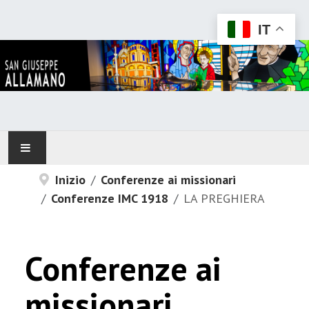
IT
Inizio
Conferenze ai missionari
HOME
Conferenze IMC 1918
LA PREGHIERA
ALLAMANO
IN RELAZIONE CON...
Conferenze ai
CONFONDATORE
missionari