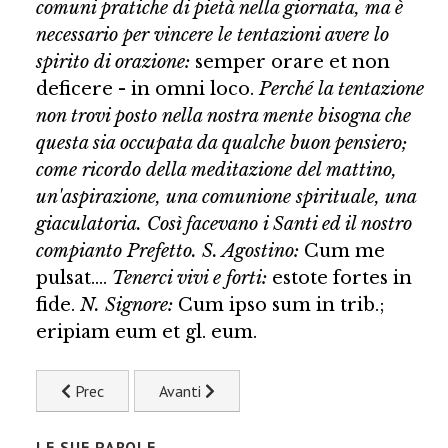
comuni pratiche di pie­tà nella giornata, ma è
necessario per vincere le tentazioni avere lo
spiri­to di orazione:
semper orare et non
deficere - in omni loco.
Perché la tentazione
non trovi posto nella nostra mente bisogna che
questa sia oc­cupata da qualche buon pensiero;
come ricordo della meditazione del mattino,
un'aspirazione, una comunione spirituale, una
giaculatoria. Così facevano i Santi ed il nostro
compianto Prefetto. S. Agostino
:
Cum me
pulsat....
Tenerci vivi e forti:
estote fortes in
fide.
N. Signore:
Cum ipso sum in trib.;
eripiam eum et gl. eum.
Articolo precedente: LA CLAUSURA
Articolo successivo: LA CASTITÀ
Prec
Avanti
LE SUE PAROLE