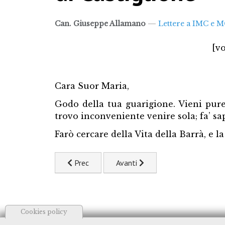
Can. Giuseppe Allamano
Lettere a IMC e 
[vo
Cara Suor Maria,
Godo della tua guarigione. Vieni pure
trovo inconveniente venire sola; fa’ sa
Farò cercare della Vita della Barrà, e l
Articolo precedente: 272. Al padre Giovanni Ch
Articolo successivo: 274. Al pa
Prec
Avanti
Cookies policy