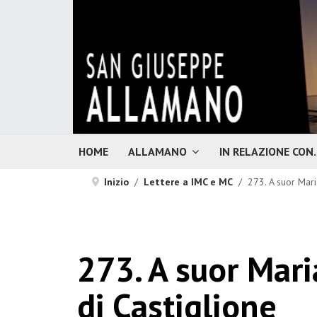
HOME
ALLAMANO
IN RELAZIONE CON..
Inizio
Lettere a IMC e MC
273. A suor Mari
273. A suor Mari
di Castiglione