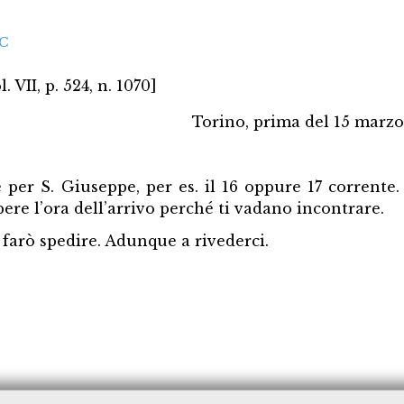
MC
l. VII, p. 524, n. 1070]
Torino, prima del 15 marzo
 per S. Giuseppe, per es. il 16 oppure 17 corrente
pere l’ora dell’arrivo perché ti vadano incontrare.
a farò spedire. Adunque a rivederci.
iomio
dre Giuseppe Maletto