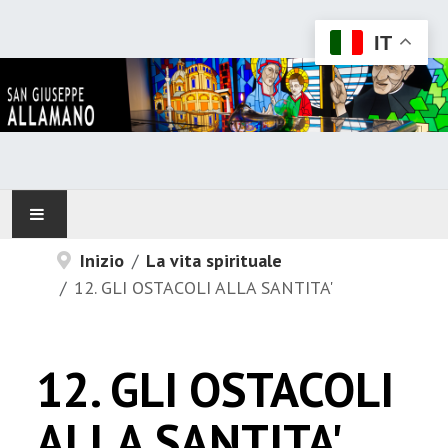
IT
Inizio
La vita spirituale
HOME
12. GLI OSTACOLI ALLA SANTITA'
ALLAMANO
IN RELAZIONE CON...
12. GLI OSTACOLI
CONFONDATORE
ALLA SANTITA'