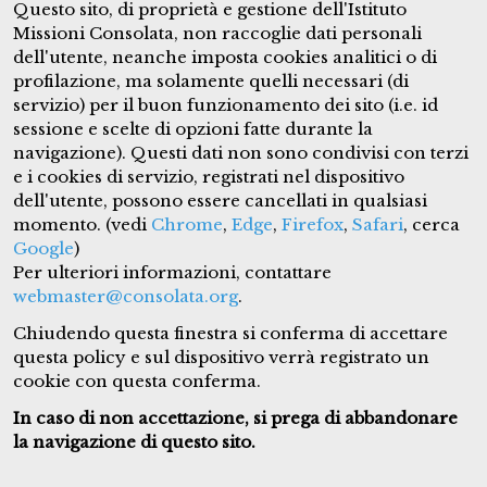
Questo sito, di proprietà e gestione dell'Istituto
leone che rugge, va attorno cercando chi divorare
Missioni Consolata, non raccoglie dati personali
(184).
dell'utente, neanche imposta cookies analitici o di
profilazione, ma solamente quelli necessari (di
Come gli uomini cattivi possono tentare gli altri
servizio) per il buon funzionamento dei sito (i.e. id
uomini, tanto più lo possono fare i demoni, che son
sessione e scelte di opzioni fatte durante la
creature più intelligenti e di natura più perfetta; e lo
navigazione). Questi dati non sono condivisi con terzi
vogliono fare per odio contro Dio e contro l'uomo.
e i cookies di servizio, registrati nel dispositivo
dell'utente, possono essere cancellati in qualsiasi
I demoni non possono tentare
directe
, costringendo
momento. (vedi
Chrome
,
Edge
,
Firefox
,
Safari
, cerca
l'umana volontà a cedere, a peccare: ma solamente
Google
)
Per ulteriori informazioni, contattare
indirecte
, cioè facendo qualche cosa per cui la
webmaster@consolata.org
.
volontà umana sia sollecitata al peccato. E ciò in due
Chiudendo questa finestra si conferma di accettare
modi: per un'azione estrinseca, o con un'azione
questa policy e sul dispositivo verrà registrato un
interna, producendo movimenti negli organi
cookie con questa conferma.
corporei, per cui si eccitano cattivi fantasmi e moti
In caso di non accettazione, si prega di abbandonare
disordinati. Come il Signore, nei suoi imperscrutabili
la navigazione di questo sito.
disegni, permette le tentazioni degli uomini contro
altri uomini, così può permettere che i demoni