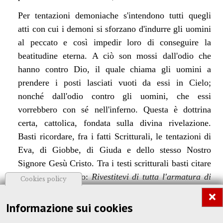
Per tentazioni demoniache s'intendono tutti quegli
atti con cui i demoni si sforzano d'indurre gli uomini
al peccato e così impedir loro di conseguire la
beatitudine eterna. A ciò son mossi dall'odio che
hanno contro Dio, il quale chiama gli uomini a
prendere i posti lasciati vuoti da essi in Cielo;
nonché dall'odio contro gli uomini, che essi
vorrebbero con sé nell'inferno. Questa è dottrina
certa, cattolica, fondata sulla divina rivelazione.
Basti ricordare, fra i fatti Scritturali, le tentazioni di
Eva, di Giobbe, di Giuda e dello stesso Nostro
Signore Gesù Cristo. Tra i testi scritturali basti citare
quello di S. Paolo:
Rivestitevi di tutta l'armatura di
Cookies policy
Dio, affinché possiate resistere alle insidie del
demonio.
E quello di S. Pietro:
Siate temperanti e
Informazione sui cookies
vigilate, perché il diavolo vostro avversario, come