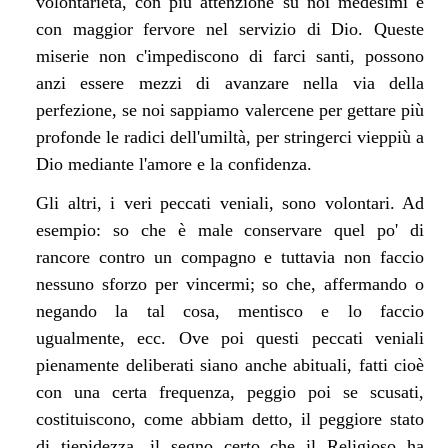
volontarietà, con più attenzione su noi medesimi e
con maggior fervore nel servizio di Dio. Queste
miserie non c'impediscono di farci santi, possono
anzi essere mezzi di avanzare nella via della
perfezione, se noi sappiamo valercene per gettare più
profonde le radici dell'umiltà, per stringerci vieppiù a
Dio mediante l'amore e la confidenza.
Gli altri, i veri peccati veniali, sono volontari. Ad
esempio: so che è male conservare quel po' di
rancore contro un compagno e tuttavia non faccio
nessuno sforzo per vincermi; so che, affermando o
negando la tal cosa, mentisco e lo faccio
ugualmente, ecc. Ove poi questi peccati veniali
pienamente deliberati siano anche abituali, fatti cioè
con una certa frequenza, peggio poi se scusati,
costituiscono, come abbiam detto, il peggiore stato
di tiepidezza, il segno certo che il Religioso ha