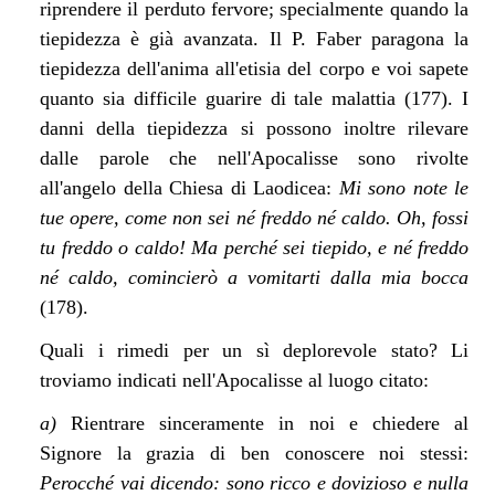
riprendere il perduto fervore; specialmente quando la
tiepidezza è già avanzata. Il P. Faber paragona la
tiepidezza dell'anima all'etisia del corpo e voi sapete
quanto sia difficile guarire di tale malattia (177). I
danni della tiepidezza si possono inoltre rilevare
dalle parole che nell'Apocalisse sono rivolte
all'angelo della Chiesa di Laodicea:
Mi sono note le
tue opere, come non sei né freddo né caldo. Oh, fossi
tu freddo o caldo! Ma perché sei tiepido, e né freddo
né caldo, comincierò a vomitarti dalla mia bocca
(178).
Quali i rimedi per un sì deplorevole stato? Li
troviamo indicati nell'Apocalisse al luogo citato:
a)
Rientrare sinceramente in noi e chiedere al
Signore la grazia di ben conoscere noi stessi:
Perocché vai dicendo: sono ricco e dovizioso e nulla